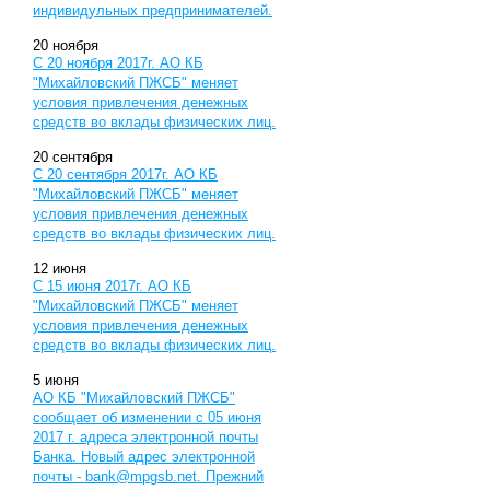
индивидульных предпринимателей.
20
ноября
С 20 ноября 2017г. АО КБ
"Михайловский ПЖСБ" меняет
условия привлечения денежных
средств во вклады физических лиц.
20
сентября
С 20 сентября 2017г. АО КБ
"Михайловский ПЖСБ" меняет
условия привлечения денежных
средств во вклады физических лиц.
12
июня
С 15 июня 2017г. АО КБ
"Михайловский ПЖСБ" меняет
условия привлечения денежных
средств во вклады физических лиц.
5
июня
АО КБ "Михайловский ПЖСБ"
сообщает об изменении с 05 июня
2017 г. адреса электронной почты
Банка. Новый адрес электронной
почты -
bank@mpgsb.net
. Прежний