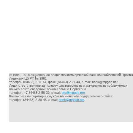
© 1994 - 2018 акционерное общество коммерческий банк «Михайловский Промж
Лицензия ЦБ РФ № 2961
телефон (84463) 2-11-44, факс (84463) 2-11-44, e-mail:
bank@mpgsb.net
Лицо, ответственное за полноту, достоверность и актуальность публикуемых
на web-сайте сведений Горина Татьяна Сергеевна
телефон: +7 84463 2-58-32, e-mail:
gts@mpgsb.pro
Контактная информация службы технической поддержки web-сайта:
телефон (84463) 2-80-45, e-mail:
bank@mpgsb.net