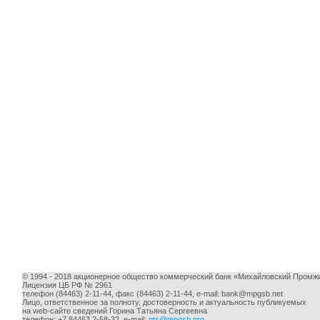
© 1994 - 2018 акционерное общество коммерческий банк «Михайловский Промж
Лицензия ЦБ РФ № 2961
телефон (84463) 2-11-44, факс (84463) 2-11-44, e-mail:
bank@mpgsb.net
Лицо, ответственное за полноту, достоверность и актуальность публикуемых
на web-сайте сведений Горина Татьяна Сергеевна
телефон: +7 84463 2-58-32, e-mail:
gts@mpgsb.pro