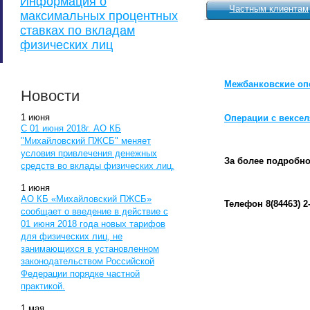
Информация о
Частным клиентам
максимальных процентных
ставках по вкладам
физических лиц
Межбанковские оп
Новости
1
июня
Операции с вексе
С 01 июня 2018г. АО КБ
"Михайловский ПЖСБ" меняет
условия привлечения денежных
За более подробно
средств во вклады физических лиц.
1
июня
АО КБ «Михайловский ПЖСБ»
Телефон 8(84463) 2
сообщает о введение в действие с
01 июня 2018 года новых тарифов
для физических лиц, не
занимающихся в установленном
законодательством Российской
Федерации порядке частной
практикой.
1
мая