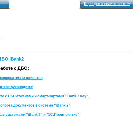
Корпоративным клиентам
с
ДБО iBank2
работе с ДБО:
 корпоративых клиентов
краткое руководство
те с USB-токенами и смарт-картами "iBank 2 key"
спорта документов в системе "iBank 2"
у системами "iBank 2" и "1С:Предприятие"