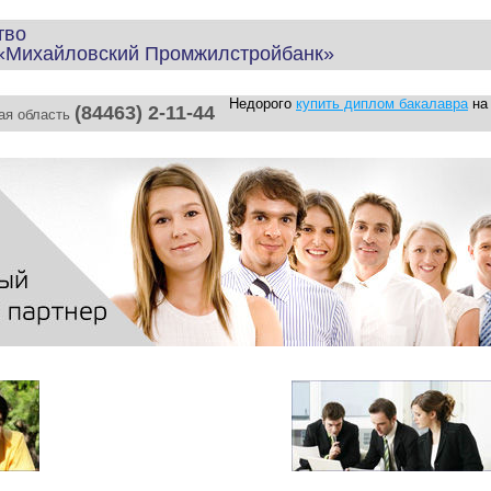
тво
 «Михайловский Промжилстройбанк»
Недорого
купить диплом бакалавра
на 
(84463) 2-11-44
кая область