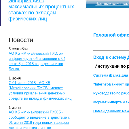
Информация о
Частным клиентам
максимальных процентных
ставках по вкладам
физических лиц
Головной офи
Новости
3
сентября
АО КБ «Михайловский ПЖСБ»
Вход в систему 
информирует об изменении с 04
сентября 2018 года реквизитов
Инструкции по 
Банка.
Система iBank2 для
1
июня
С 01 июня 2018г. АО КБ
"Internet-Банкинг" 
"Михайловский ПЖСБ" меняет
условия привлечения денежных
Руководство по рабо
средств во вклады физических лиц.
Формат импорта и эк
1
июня
Обмен данными межд
АО КБ «Михайловский ПЖСБ»
сообщает о введение в действие с
01 июня 2018 года новых тарифов
для физических лиц, не