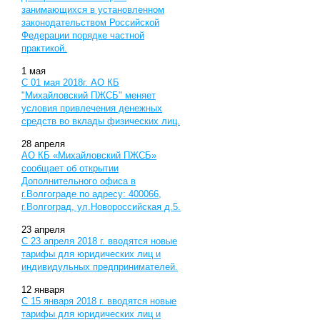
занимающихся в установленном
законодательством Российской
Федерации порядке частной
практикой.
1
мая
С 01 мая 2018г. АО КБ
"Михайловский ПЖСБ" меняет
условия привлечения денежных
средств во вклады физических лиц.
28
апреля
АО КБ «Михайловский ПЖСБ»
сообщает об открытии
Дополнительного офиса в
г.Волгограде по адресу: 400066,
г.Волгоград, ул.Новороссийская д.5.
23
апреля
С 23 апреля 2018 г. вводятся новые
тарифы для юридических лиц и
индивидульных предпринимателей.
12
января
С 15 января 2018 г. вводятся новые
тарифы для юридических лиц и