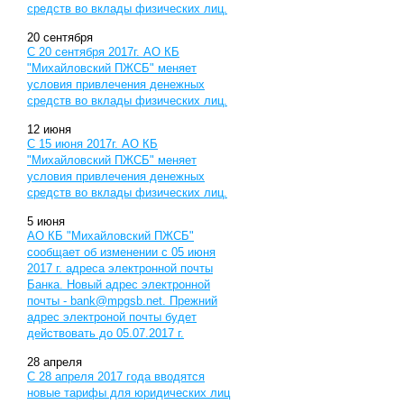
средств во вклады физических лиц.
20
сентября
С 20 сентября 2017г. АО КБ
"Михайловский ПЖСБ" меняет
условия привлечения денежных
средств во вклады физических лиц.
12
июня
С 15 июня 2017г. АО КБ
"Михайловский ПЖСБ" меняет
условия привлечения денежных
средств во вклады физических лиц.
5
июня
АО КБ "Михайловский ПЖСБ"
сообщает об изменении с 05 июня
2017 г. адреса электронной почты
Банка. Новый адрес электронной
почты -
bank@mpgsb.net
. Прежний
адрес электроной почты будет
действовать до 05.07.2017 г.
28
апреля
С 28 апреля 2017 года вводятся
новые тарифы для юридических лиц